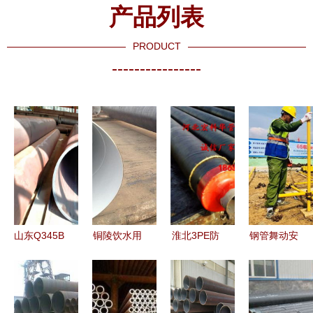
产品列表
PRODUCT
----------------
山东Q345B
铜陵饮水用
淮北3PE防
钢管舞动安
大口径无缝
防腐钢管与
腐钢管市场
康城 陕西
钢管
桥式滤水管
供需新动态
36位大师工
（8912）
产品介绍 |
工艺升级与
地献技展绝