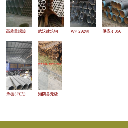
制造工艺与
优质厂家电
绿色低碳加
活
厂家选择指
话一览
速行业迭代
南
高质量螺旋
武汉建筑钢
WP 292钢
供应￠356
钢管的选择
管扣件租赁
管市场现状
加强级3PE
与应用及国
量大优惠，
与价格行情
防腐钢管特
家标准解析
力恒专业建
深度解析
价促销，桥
筑租赁值得
式滤水管等
信赖
冶金矿产产
品概览
承德3PE防
湘阴县无缝
腐无缝钢管
钢管市场价
制造厂与桥
格动态与选
式滤水管的
购指南