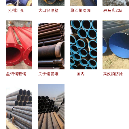
沧州汇众
大口径厚壁
聚乙烯冷缠
驻马店20#
品质保温钢
无缝钢管
带防腐螺旋
无缝钢管厂
管与桥式滤
工业领域的
钢管选择指
家直销 高
水管的行业
坚韧脊梁
南 品质与
清细节图与
领航者
产地的理性
桥式滤水管
分析
探秘
盘锦钢套钢
关于钢管堆
国内
高效消防涂
螺旋保温钢
SA106B无
塑复合钢管
管与桥式滤
缝钢管市场
筑起现代消
水管市场价
整体交投偏
防安全基石
格分析及厂
缓，短期行
的选择——
家优势
情支撑有限
来自专业厂
家的视角