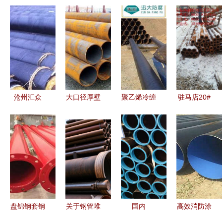
沧州汇众
大口径厚壁
聚乙烯冷缠
驻马店20#
品质保温钢
无缝钢管
带防腐螺旋
无缝钢管厂
管与桥式滤
工业领域的
钢管选择指
家直销 高
水管的行业
坚韧脊梁
南 品质与
清细节图与
领航者
产地的理性
桥式滤水管
分析
探秘
盘锦钢套钢
关于钢管堆
国内
高效消防涂
螺旋保温钢
SA106B无
塑复合钢管