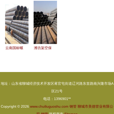
管与桥式滤
缝钢管市场
筑起现代消
水管市场价
整体交投偏
防安全基石
格分析及厂
缓，短期行
的选择——
家优势
情支撑有限
来自专业厂
家的视角
云南国标螺
潍坊架空保
旋钢管与桥
温钢管价格
式滤水管应
与桥式滤水
用优势浅析
管产品介绍
地址：山东省聊城经济技术开发区蒋官屯街道辽河路东首路南兴隆市场A
区21号
电话：1396901**
Copyright © 2026
www.chuiliuguoshu.com
钢管
聊城市美德管业有限公