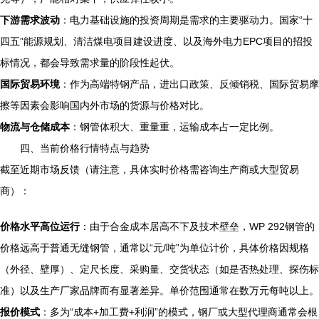
下游需求波动
：电力基础设施的投资周期是需求的主要驱动力。国家“十
四五”能源规划、清洁煤电项目建设进度、以及海外电力EPC项目的招投
标情况，都会导致需求量的阶段性起伏。
国际贸易环境
：作为高端特钢产品，进出口政策、反倾销税、国际贸易摩
擦等因素会影响国内外市场的货源与价格对比。
物流与仓储成本
：钢管体积大、重量重，运输成本占一定比例。
四、当前价格行情特点与趋势
截至近期市场反馈（请注意，具体实时价格需咨询生产商或大型贸易
商）：
价格水平高位运行
：由于合金成本居高不下及技术壁垒，WP 292钢管的
价格远高于普通无缝钢管，通常以“元/吨”为单位计价，具体价格因规格
（外径、壁厚）、定尺长度、采购量、交货状态（如是否热处理、探伤标
准）以及生产厂家品牌而有显著差异。单价范围通常在数万元每吨以上。
报价模式
：多为“成本+加工费+利润”的模式，钢厂或大型代理商通常会根