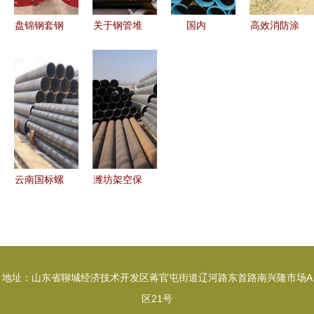
盘锦钢套钢
关于钢管堆
国内
高效消防涂
螺旋保温钢
SA106B无
塑复合钢管
管与桥式滤
缝钢管市场
筑起现代消
水管市场价
整体交投偏
防安全基石
格分析及厂
缓，短期行
的选择——
家优势
情支撑有限
来自专业厂
家的视角
云南国标螺
潍坊架空保
旋钢管与桥
温钢管价格
式滤水管应
与桥式滤水
用优势浅析
管产品介绍
地址：山东省聊城经济技术开发区蒋官屯街道辽河路东首路南兴隆市场A
区21号