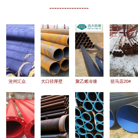
----------------
沧州汇众
大口径厚壁
聚乙烯冷缠
驻马店20#
品质保温钢
无缝钢管
带防腐螺旋
无缝钢管厂
管与桥式滤
工业领域的
钢管选择指
家直销 高
水管的行业
坚韧脊梁
南 品质与
清细节图与
领航者
产地的理性
桥式滤水管
分析
探秘