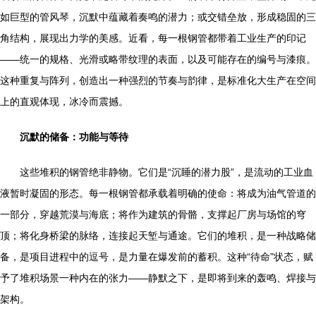
如巨型的管风琴，沉默中蕴藏着奏鸣的潜力；或交错垒放，形成稳固的三
角结构，展现出力学的美感。近看，每一根钢管都带着工业生产的印记
——统一的规格、光滑或略带纹理的表面，以及可能存在的编号与漆痕。
这种重复与阵列，创造出一种强烈的节奏与韵律，是标准化大生产在空间
上的直观体现，冰冷而震撼。
沉默的储备：功能与等待
这些堆积的钢管绝非静物。它们是“沉睡的潜力股”，是流动的工业血
液暂时凝固的形态。每一根钢管都承载着明确的使命：将成为油气管道的
一部分，穿越荒漠与海底；将作为建筑的骨骼，支撑起厂房与场馆的穹
顶；将化身桥梁的脉络，连接起天堑与通途。它们的堆积，是一种战略储
备，是项目进程中的逗号，是力量在爆发前的蓄积。这种“待命”状态，赋
予了堆积场景一种内在的张力——静默之下，是即将到来的轰鸣、焊接与
架构。