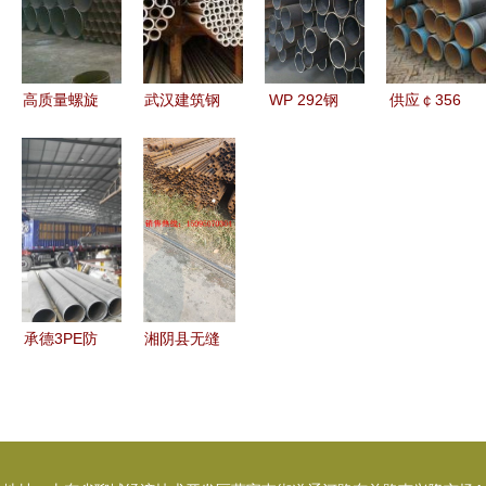
厂家选择指
话一览
速行业迭代
南
高质量螺旋
武汉建筑钢
WP 292钢
供应￠356
钢管的选择
管扣件租赁
管市场现状
加强级3PE
与应用及国
量大优惠，
与价格行情
防腐钢管特
家标准解析
力恒专业建
深度解析
价促销，桥
筑租赁值得
式滤水管等
信赖
冶金矿产产
品概览
承德3PE防
湘阴县无缝
腐无缝钢管
钢管市场价
制造厂与桥
格动态与选
式滤水管的
购指南
技术应用与