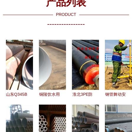
产品列表
PRODUCT
----------------
山东Q345B
铜陵饮水用
淮北3PE防
钢管舞动安
大口径无缝
防腐钢管与
腐钢管市场
康城 陕西
钢管
桥式滤水管
供需新动态
36位大师工
（8912）
产品介绍 |
工艺升级与
地献技展绝
制造工艺与
优质厂家电
绿色低碳加
活