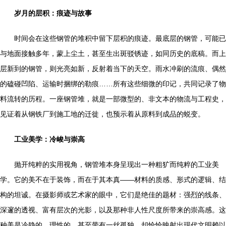
岁月的层积：痕迹与故事
时间会在这些钢管的堆积中留下层积的痕迹。最底层的钢管，可能已
与地面接触多年，蒙上尘土，甚至生出斑驳锈迹，如同历史的底稿。而上
层新到的钢管，则光亮如新，反射着当下的天空。雨水冲刷的流痕、偶然
的磕碰凹陷、运输时捆绑的勒痕……所有这些细微的印记，共同记录了物
料流转的历程。一座钢管堆，就是一部微型的、非文本的物流与工程史，
见证着从钢铁厂到施工地的迁徙，也预示着从原料到成品的蜕变。
工业美学：冷峻与崇高
抛开纯粹的实用视角，钢管堆本身呈现出一种粗犷而纯粹的工业美
学。它的美不在于装饰，而在于其本真——材料的质感、形式的逻辑、结
构的坦诚。在摄影师或艺术家的眼中，它们是绝佳的题材：强烈的线条、
深邃的透视、富有层次的光影，以及那种非人性尺度所带来的崇高感。这
种美是冷静的、理性的，甚至带有一丝孤独，却恰恰映射出现代文明赖以